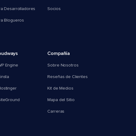
ra Desarrolladores
Socios
ra Blogueros
oudways
Compañía
WP Engine
Sobre Nosotros
insta
Reseñas de Clientes
ostinger
Kit de Medios
SiteGround
Mapa del Sitio
Carreras