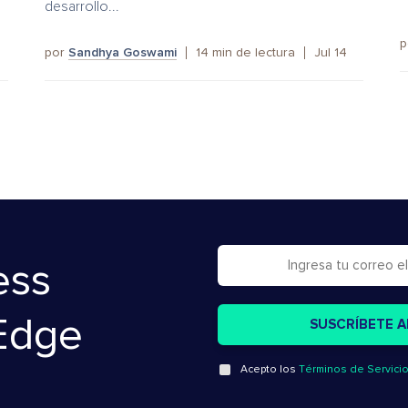
desarrollo...
p
por
Sandhya Goswami
14
min de lectura
Jul 14
ess
Edge
Acepto los
Términos de Servici