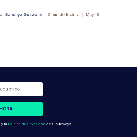
or
Sandhya Goswami
8
min de lectura
May 19
o
y la
Política de Privacidad
de Cloudways.