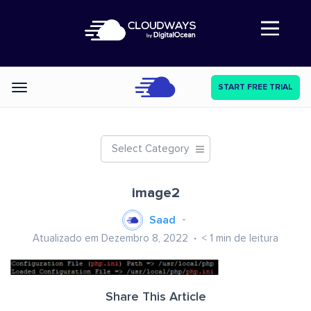
Abre a navegação
START FREE TRIAL
Categories
Select Category
image2
Saad
Atualizado em Dezembro 8, 2022
< 1
min de leitura
Share This Article