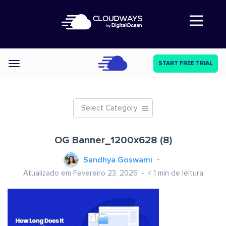
Abre a navegação
START FREE TRIAL
Categories
Select Category
OG Banner_1200x628 (8)
Sandhya Goswami
Atualizado em Fevereiro 23, 2026
< 1
min de leitura