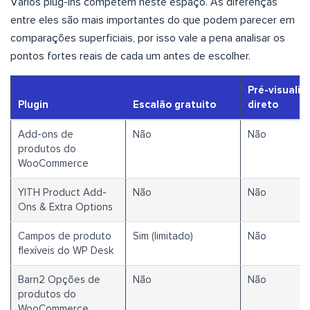
Vários plug-ins competem neste espaço. As diferenças
entre eles são mais importantes do que podem parecer em
comparações superficiais, por isso vale a pena analisar os
pontos fortes reais de cada um antes de escolher.
Pré-visuali
Plugin
Escalão gratuito
direto
Add-ons de
Não
Não
produtos do
WooCommerce
YITH Product Add-
Não
Não
Ons & Extra Options
Campos de produto
Sim (limitado)
Não
flexíveis do WP Desk
Barn2 Opções de
Não
Não
produtos do
WooCommerce