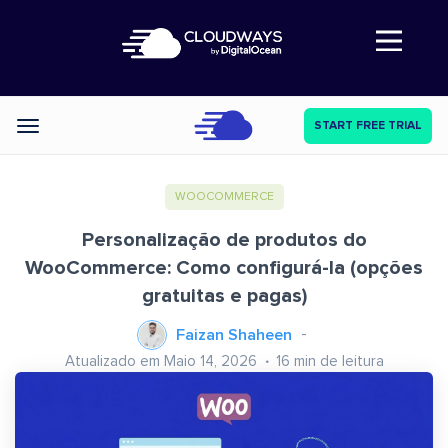
Abre a navegação
START FREE TRIAL
Categories
WOOCOMMERCE
Personalização de produtos do
WooCommerce: Como configurá-la (opções
gratuitas e pagas)
Faizan Shaheen
Atualizado em Maio 14, 2026
16
min de leitura