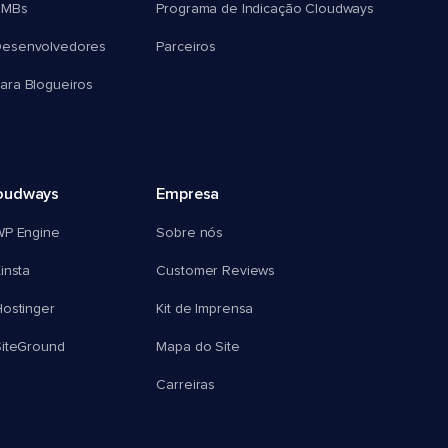
SMBs
Programa de Indicação Cloudways
esenvolvedores
Parceiros
ra Blogueiros
oudways
Empresa
WP Engine
Sobre nós
insta
Customer Reviews
ostinger
Kit de Imprensa
SiteGround
Mapa do Site
Carreiras