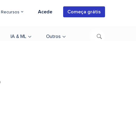
Acede
Começa grátis
Recursos
IA & ML
Outros
a