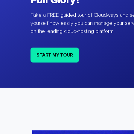
Full Glory?
Take a FREE guided tour of Cloudways and se
yourself how easily you can manage your ser
on the leading cloud-hosting platform.
START MY TOUR