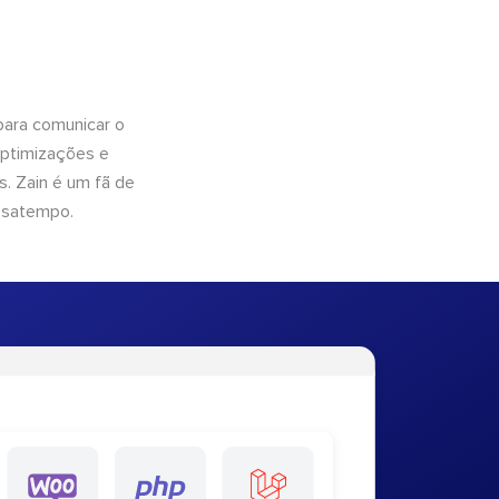
para comunicar o
optimizações e
. Zain é um fã de
ssatempo.