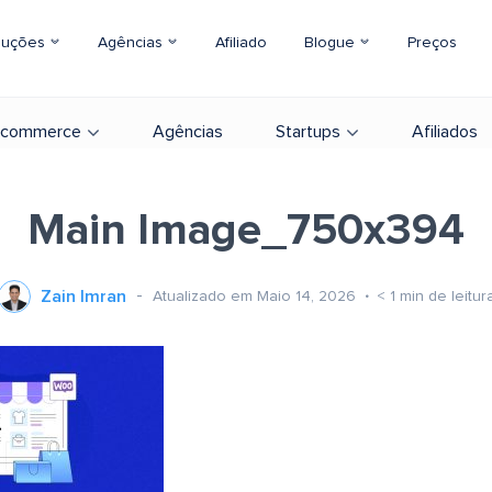
luções
Agências
Afiliado
Blogue
Preços
-commerce
Agências
Startups
Afiliados
Main Image_750x394
Zain Imran
Atualizado em Maio 14, 2026
< 1
min de leitur