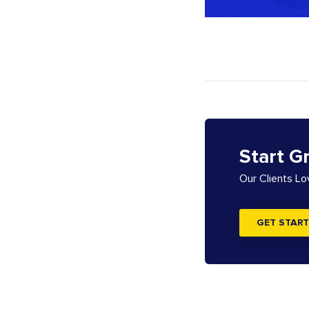
Start G
Our Clients L
GET START