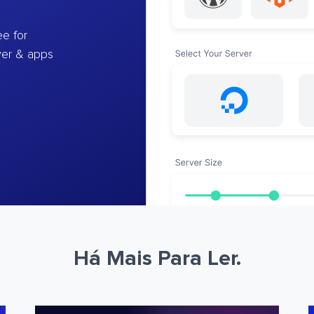
e for
ver & apps
Há Mais Para Ler.