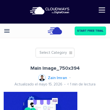
Open Nav
START FREE TRIAL
Categories
Select Category
Main Image_750x394
Zain Imran
Actualizado el mayo 15, 2026
< 1
min de lectura