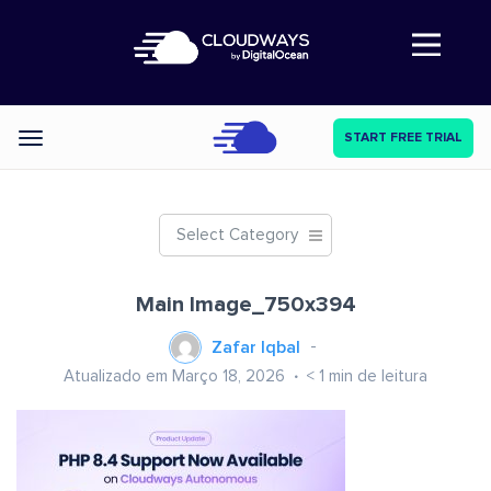
Abre a navegação
START FREE TRIAL
Categories
Select Category
Main Image_750x394
Zafar Iqbal
Atualizado em Março 18, 2026
< 1
min de leitura