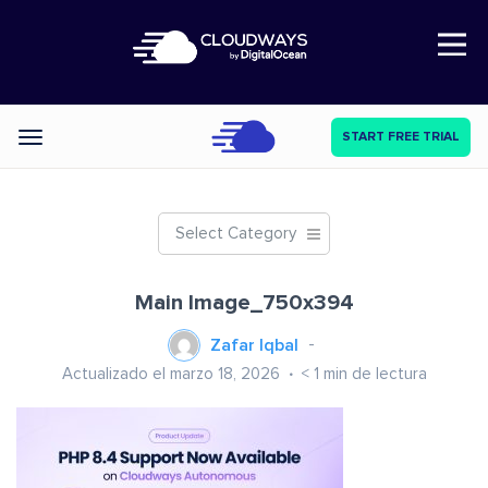
Open Nav
START FREE TRIAL
Categories
Select Category
Main Image_750x394
Zafar Iqbal
Actualizado el marzo 18, 2026
< 1
min de lectura