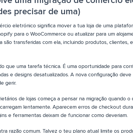
lve uma migração de comércio ele
es precisar de uma)
cio eletrónico significa mover a tua loja de uma platafo
opify para o WooCommerce ou atualizar para um alojame
ja são transferidas com ela, incluindo produtos, clientes
do que uma tarefa técnica. É uma oportunidade para corrig
das e designs desatualizados. A nova configuração deve t
e gerir.
rietários de lojas começa a pensar na migração quando 
s carregam lentamente. Aparecem erros de checkout dura
gins e ferramentas deixam de funcionar como deveriam.
tra razão comum. Talvez o teu plano atual limite os prod