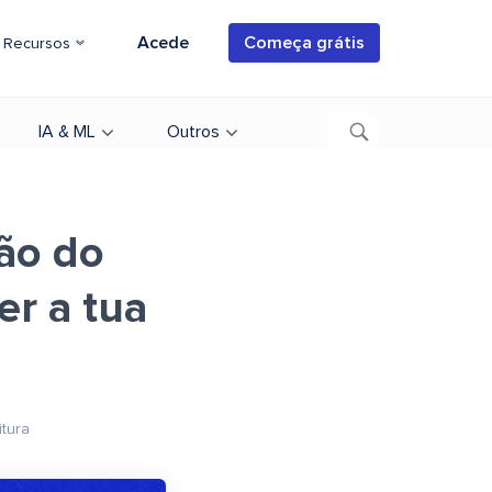
Acede
Começa grátis
Recursos
IA & ML
Outros
ção do
r a tua
itura