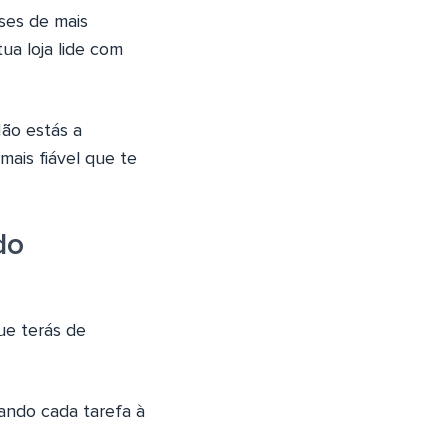
ses de mais
a loja lide com
Não estás a
ais fiável que te
do
ue terás de
lando cada tarefa à