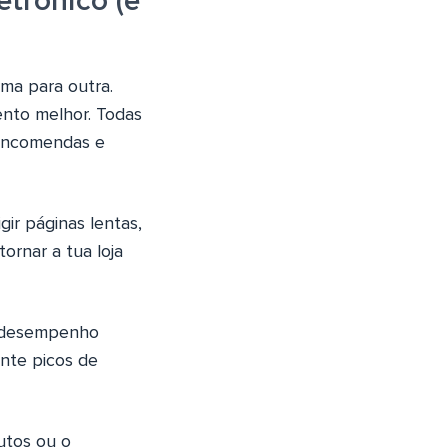
trónico (e
rma para outra.
nto melhor. Todas
, encomendas e
ir páginas lentas,
ornar a tua loja
o desempenho
nte picos de
utos ou o