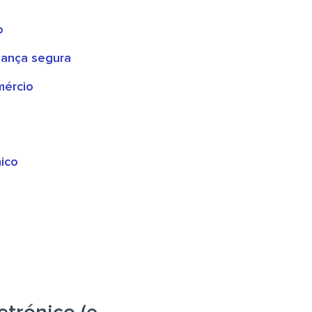
o
udança segura
mércio
ico