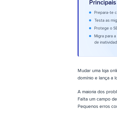
Principai
Prepara-te c
Testa as mig
Protege o S
Migra para a
de inatividad
Mudar uma loja onl
domínio e lança a l
A maioria dos prob
Falta um campo de 
Pequenos erros com