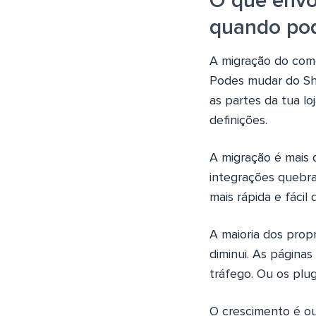
O que envo
quando pod
A migração do comér
Podes mudar do Sh
as partes da tua lo
definições.
A migração é mais 
integrações quebra
mais rápida e fácil d
A maioria dos prop
diminui. As página
tráfego. Ou os plu
O crescimento é ou