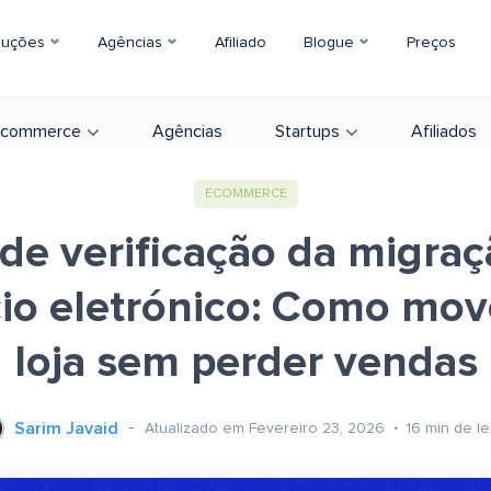
luções
Agências
Afiliado
Blogue
Preços
-commerce
Agências
Startups
Afiliados
ECOMMERCE
 de verificação da migra
io eletrónico: Como move
loja sem perder vendas
Sarim Javaid
Atualizado em Fevereiro 23, 2026
16
min de le