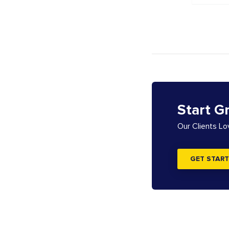
Start G
Our Clients L
GET START