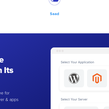
Saad
e
 Its
e for
ver & apps