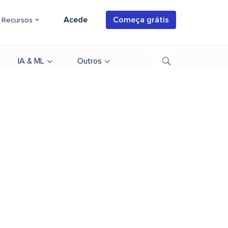
Acede
Começa grátis
Recursos
IA & ML
Outros