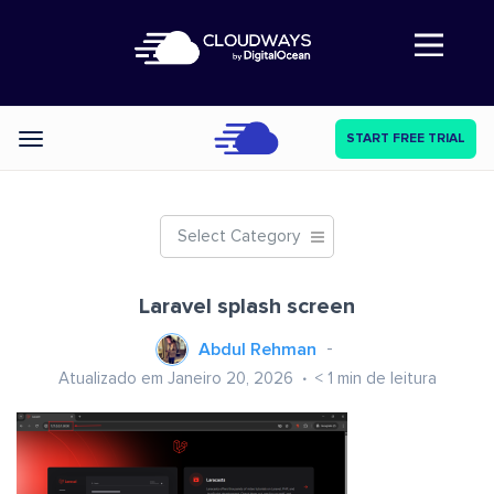
Abre a navegação
START FREE TRIAL
Categories
Select Category
Laravel splash screen
Abdul Rehman
Atualizado em Janeiro 20, 2026
< 1
min de leitura