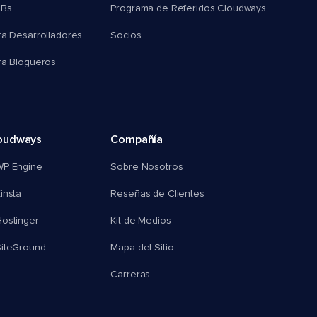
MBs
Programa de Referidos Cloudways
ra Desarrolladores
Socios
ra Blogueros
oudways
Compañía
WP Engine
Sobre Nosotros
insta
Reseñas de Clientes
ostinger
Kit de Medios
SiteGround
Mapa del Sitio
Carreras