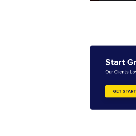
Start G
Our Clients L
GET START