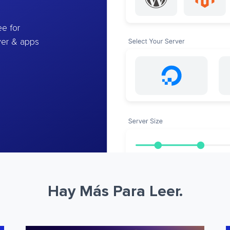
e for
ver & apps
Hay Más Para Leer.