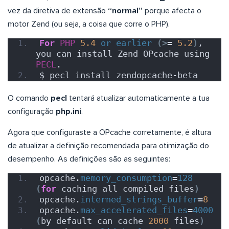
vez da diretiva de extensão
“normal”
porque afecta o
motor Zend (ou seja, a coisa que corre o PHP).
For
PHP
5.4
or
earlier
(>
= 
5.2
)
, 
you can install Zend OPcache using 
PECL
.
$ pecl install zendopcache-beta
O comando
pecl
tentará atualizar automaticamente a tua
configuração
php.ini
.
Agora que configuraste a OPcache corretamente, é altura
de atualizar a definição recomendada para otimização do
desempenho. As definições são as seguintes:
opcache.
memory_consumption
=
128
(
for
 caching all compiled files
)
opcache.
interned_strings_buffer
=
8
opcache.
max_accelerated_files
=
4000
(
by default can cache 
2000
 files
)