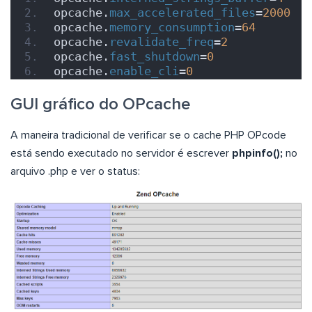
opcache.
max_accelerated_files
=
2000
opcache.
memory_consumption
=
64
opcache.
revalidate_freq
=
2
opcache.
fast_shutdown
=
0
opcache.
enable_cli
=
0
GUI gráfico do OPcache
A maneira tradicional de verificar se o cache PHP OPcode
está sendo executado no servidor é escrever
phpinfo();
no
arquivo .php e ver o status: