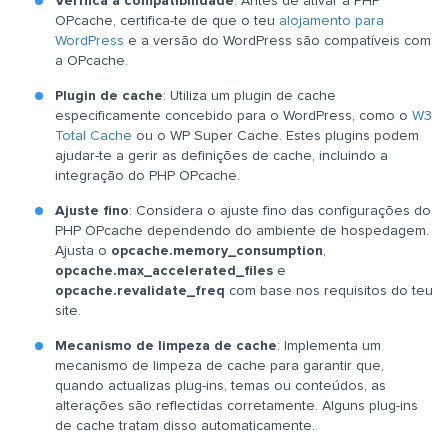
Verifica a compatibilidade
: Antes de ativar a PHP
OPcache, certifica-te de que o teu
alojamento para
WordPress
e a versão do WordPress são compatíveis com
a OPcache.
Plugin de cache
: Utiliza um plugin de cache
especificamente concebido para o WordPress, como o
W3
Total Cache
ou o WP Super Cache. Estes plugins podem
ajudar-te a gerir as definições de cache, incluindo a
integração do PHP OPcache.
Ajuste fino
: Considera o ajuste fino das configurações do
PHP OPcache dependendo do ambiente de hospedagem.
Ajusta o
opcache.memory_consumption
,
opcache.max_accelerated_files
e
opcache.revalidate_freq
com base nos requisitos do teu
site.
Mecanismo de limpeza de cache
: Implementa um
mecanismo de limpeza de cache para garantir que,
quando actualizas plug-ins, temas ou conteúdos, as
alterações são reflectidas corretamente. Alguns plug-ins
de cache tratam disso automaticamente.