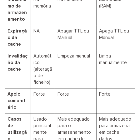
mo de
memória
(RAM)
armazen
amento
Expiraçã
NA
Apagar TTL ou
Apaga TTL ou
o da
Manual
Manual
cache
Invalidaç
Automát
Limpeza manual
Limpa
ão da
ico
manualmente
cache
(alteraçã
o de
ficheiro)
Apoio
Forte
Forte
Forte
comunit
ário
Casos
Usado
Mais adequado
Mais adequado
de
principal
para o
para armazenar
utilizaçã
mente
armazenamento
em cache
o
para
em cache de
dados