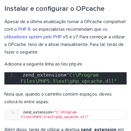
Instalar e configurar o OPcache
Apesar de a última atualização tornar a OPcache compatível
com o
PHP 8
, os especialistas recomendam que
os
utilizadores optem pelo PHP
v5 e v7. Para começar a utilizar
a OPcache, tens de a ativar manualmente. Para tal, terás de
fazer o seguinte:
Adiciona a seguinte linha ao teu php.ini:
zend_extension=
"C:\Program 
Files\PHP5.5\ext\php_opcache.dll"
Nota que, quando o caminho contém espaços, deves
colocá-lo entre aspas:
zend_extension=
"C:\Program 
Files\PHP5.5\ext\php_opcache.dll"
Além disso, terás de utilizar a diretiva
zend_extension
em