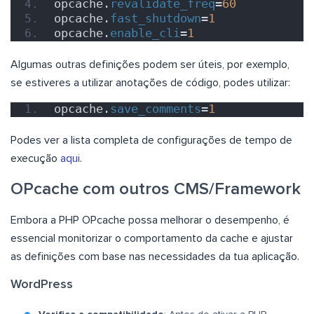
opcache.
revalidate_freq
=
60
opcache.
fast_shutdown
=
1
opcache.
enable_cli
=
1
Algumas outras definições podem ser úteis, por exemplo,
se estiveres a utilizar anotações de código, podes utilizar:
opcache.
save_comments
=
1
Podes ver a lista completa de configurações de tempo de
execução
aqui
.
OPcache com outros CMS/Framework
Embora a PHP OPcache possa melhorar o desempenho, é
essencial monitorizar o comportamento da cache e ajustar
as definições com base nas necessidades da tua aplicação.
WordPress