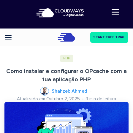
Abre a navegação
START FREE TRIAL
Categories
PHP
Como instalar e configurar o OPcache com a
tua aplicação PHP
Shahzeb Ahmed
Atualizado em Outubro 2, 2025
9
min de leitura