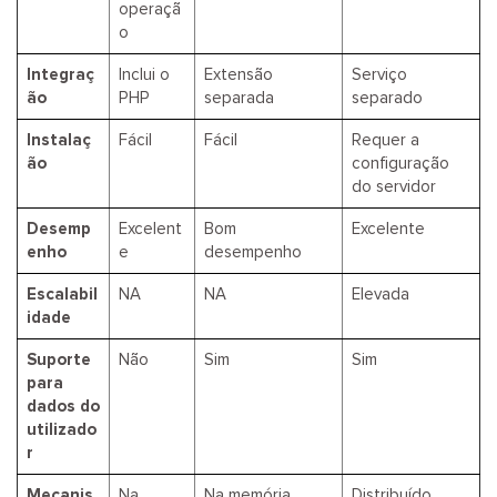
operaçã
o
Integraç
Inclui o
Extensão
Serviço
ão
PHP
separada
separado
Instalaç
Fácil
Fácil
Requer a
ão
configuração
do servidor
Desemp
Excelent
Bom
Excelente
enho
e
desempenho
Escalabil
NA
NA
Elevada
idade
Suporte
Não
Sim
Sim
para
dados do
utilizado
r
Mecanis
Na
Na memória
Distribuído