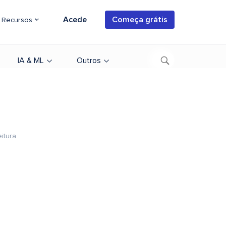
Acede
Começa grátis
Recursos
IA & ML
Outros
eitura