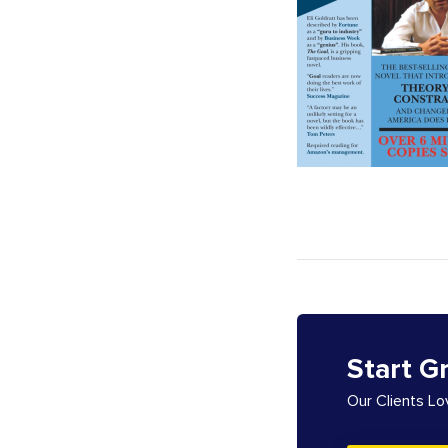
Start G
Our Clients L