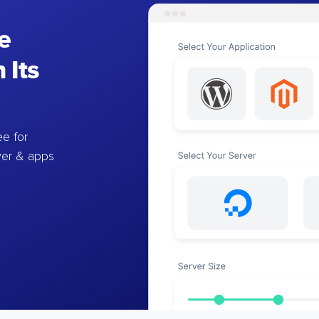
e
 Its
e for
ver & apps