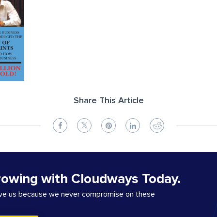
Share This Article
rowing with Cloudways Today.
ove us because we never compromise on these