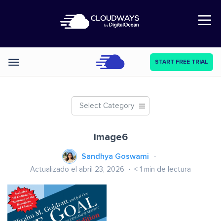
Open Nav
START FREE TRIAL
Categories
Select Category
image6
Sandhya Goswami
Actualizado el abril 23, 2026
< 1
min de lectura