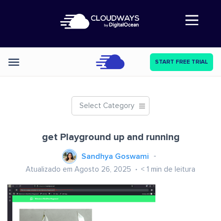
Abre a navegação
START FREE TRIAL
Categories
Select Category
get Playground up and running
Sandhya Goswami
Atualizado em Agosto 26, 2025
< 1
min de leitura