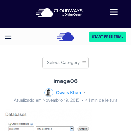
Abre a navegação
START FREE TRIAL
Categories
Select Category
image06
Owais Khan
Atualizado em Novembro 19, 2015
< 1
min de leitura