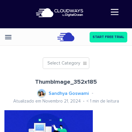
Abre a navegação
START FREE TRIAL
Categories
Select Category
ThumbImage_352x185
Sandhya Goswami
Atualizado em Novembro 21, 2024
< 1
min de leitura