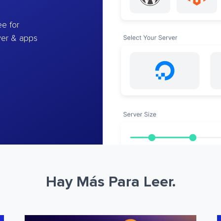
e for
ver & apps
Hay Más Para Leer.