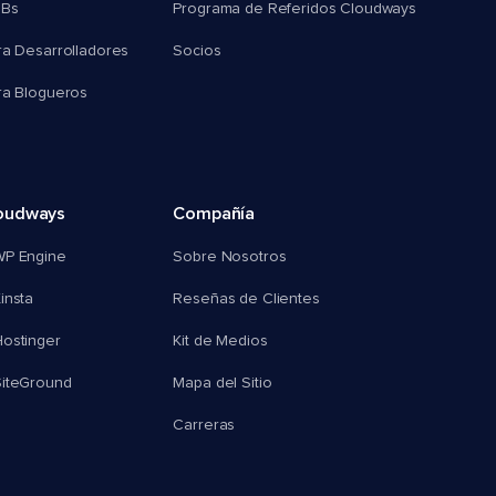
MBs
Programa de Referidos Cloudways
ra Desarrolladores
Socios
ra Blogueros
oudways
Compañía
WP Engine
Sobre Nosotros
insta
Reseñas de Clientes
ostinger
Kit de Medios
SiteGround
Mapa del Sitio
Carreras