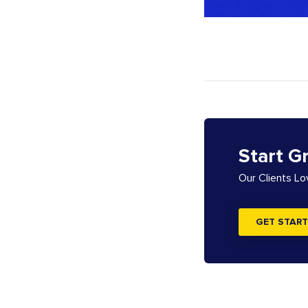
Start G
Our Clients L
GET START