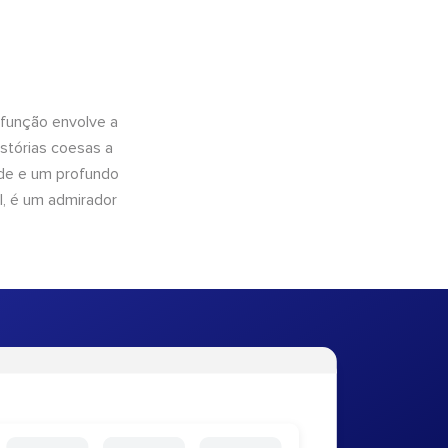
 função envolve a
istórias coesas a
dade e um profundo
l, é um admirador