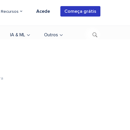
Acede
Começa grátis
Recursos
IA & ML
Outros
ra