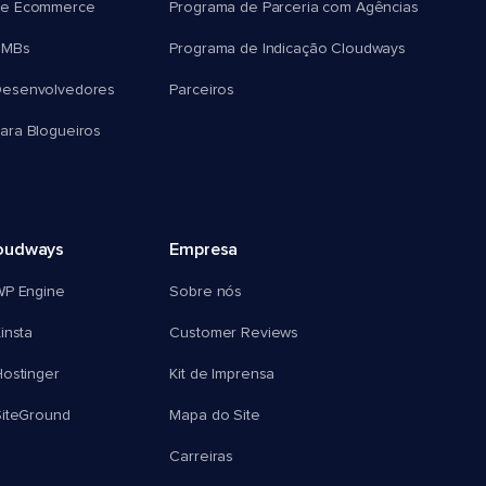
e Ecommerce
Programa de Parceria com Agências
SMBs
Programa de Indicação Cloudways
esenvolvedores
Parceiros
ra Blogueiros
oudways
Empresa
WP Engine
Sobre nós
insta
Customer Reviews
ostinger
Kit de Imprensa
SiteGround
Mapa do Site
Carreiras