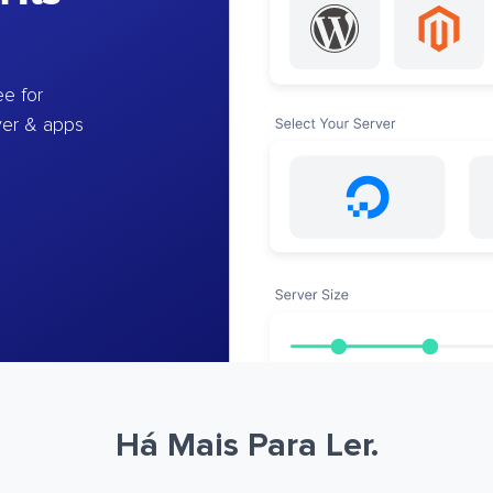
e for
ver & apps
Há Mais Para Ler.