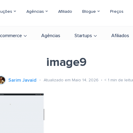
luções
Agências
Afiliado
Blogue
Preços
-commerce
Agências
Startups
Afiliados
image9
Sarim Javaid
Atualizado em Maio 14, 2026
< 1
min de leitu