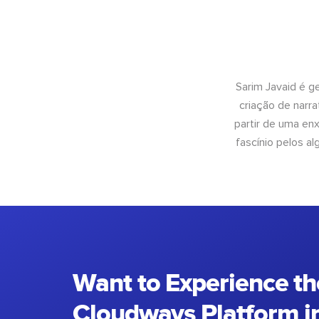
Sarim Javaid é g
criação de narra
partir de uma enx
fascínio pelos a
Want to Experience th
Cloudways Platform in