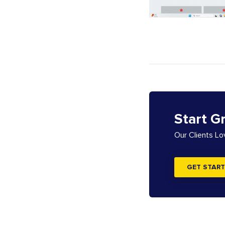
Start G
Our Clients L
GET START