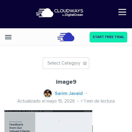
Open Nav
START FREE TRIAL
Categories
Select Category
image9
Sarim Javaid
Actualizado el mayo 15, 2026
< 1
min de lectura