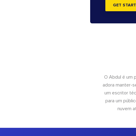
GET START
O Abdul é um pr
adora manter-se
um escritor té
para um públic
nuvem at