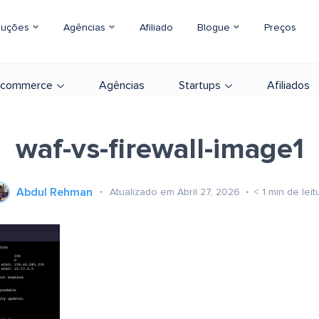
luções
Agências
Afiliado
Blogue
Preços
-commerce
Agências
Startups
Afiliados
waf-vs-firewall-image1
Abdul Rehman
Atualizado em Abril 27, 2026
< 1
min de leit