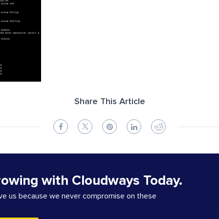
Share This Article
rowing with Cloudways Today.
ove us because we never compromise on these