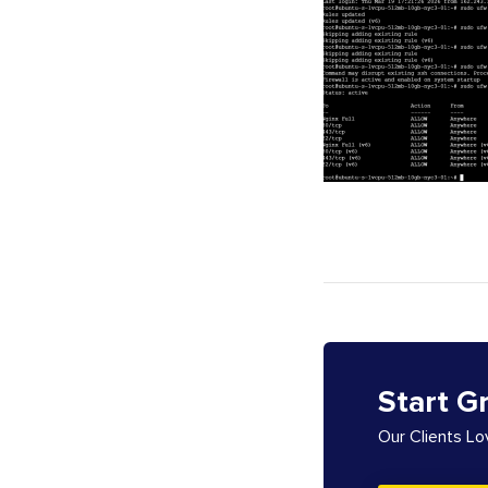
Start G
Our Clients L