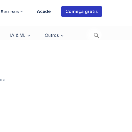
Acede
Começa grátis
Recursos
IA & ML
Outros
ura