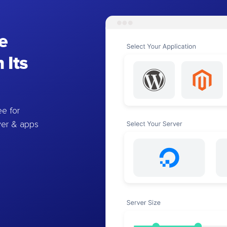
e
 Its
e for
ver & apps