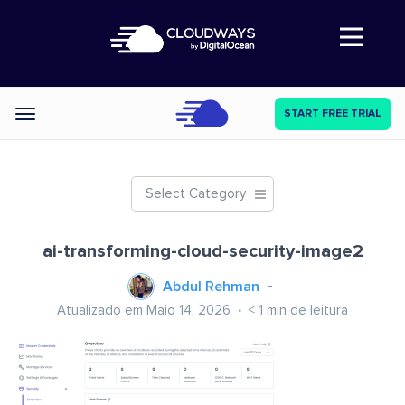
Abre a navegação
START FREE TRIAL
Categories
Select Category
ai-transforming-cloud-security-image2
Abdul Rehman
Atualizado em Maio 14, 2026
< 1
min de leitura