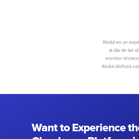
Abdul es un exper
al día de las 
escritor técnic
Abdul disfruta c
Want to Experience th