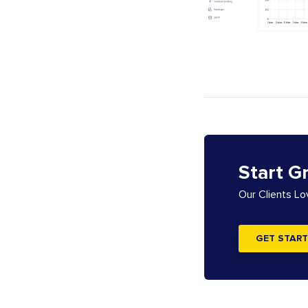
Start G
Our Clients L
GET START