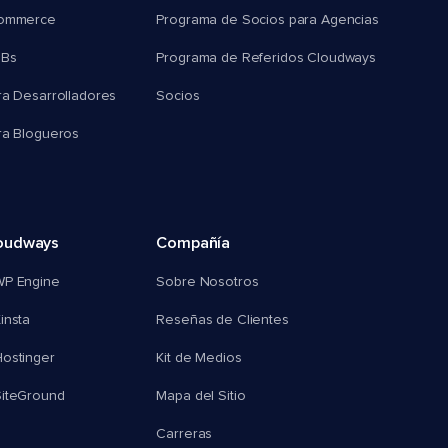
commerce
Programa de Socios para Agencias
MBs
Programa de Referidos Cloudways
ra Desarrolladores
Socios
ra Blogueros
oudways
Compañía
WP Engine
Sobre Nosotros
insta
Reseñas de Clientes
ostinger
Kit de Medios
SiteGround
Mapa del Sitio
Carreras