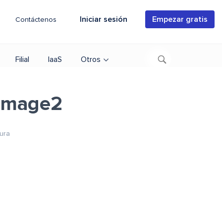
Iniciar sesión
Empezar gratis
Contáctenos
Filial
IaaS
Otros
-image2
tura