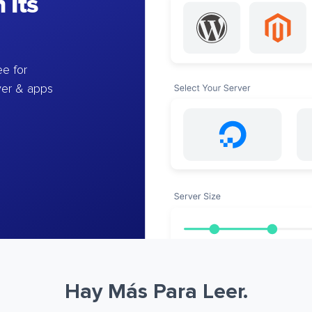
 Its
e for
ver & apps
Hay Más Para Leer.