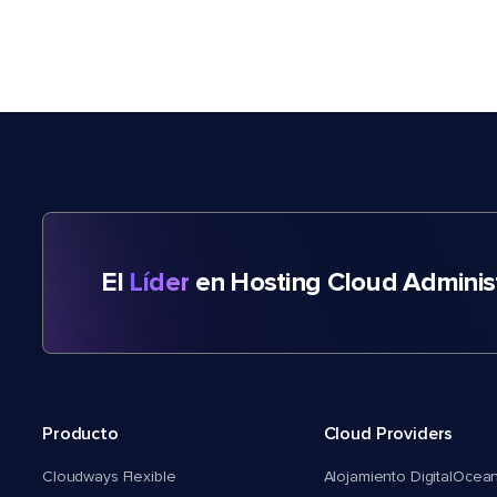
El
Líder
en Hosting Cloud Adminis
Producto
Cloud Providers
Cloudways Flexible
Alojamiento DigitalOcea