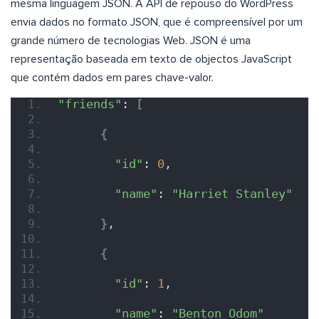
mesma linguagem JSON. A API de repouso do WordPress
envia dados no formato JSON, que é compreensível por um
grande número de tecnologias Web. JSON é uma
representação baseada em texto de objectos JavaScript
que contém dados em pares chave-valor.
"friends"
: 
[
{
"id"
: 
0
,
"name"
: 
"Harriet Stanley"
}
,
{
"id"
: 
1
,
"name"
: 
"Benton Odom"