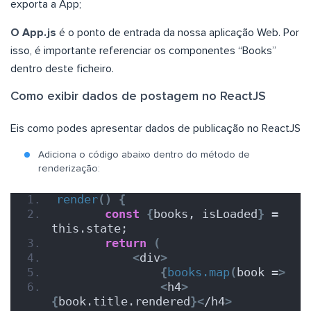
exporta a App;
O App.js
é o ponto de entrada da nossa aplicação Web. Por
isso, é importante referenciar os componentes “Books”
dentro deste ficheiro.
Como exibir dados de postagem no ReactJS
Eis como podes apresentar dados de publicação no ReactJS
Adiciona o código abaixo dentro do método de
renderização:
render
()
{
const
{
books, isLoaded
}
 = 
this.state;
return
(
<
div
>
{
books.map
(
book =
>
<
h4
>
{
book.title.rendered
}<
/h4
>