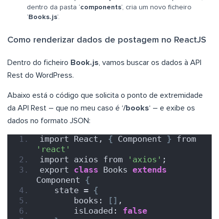
dentro da pasta ‘
components
‘, cria um novo ficheiro
‘
Books.js
‘.
Como renderizar dados de postagem no ReactJS
Dentro do ficheiro
Book.js
, vamos buscar os dados à API
Rest do WordPress.
Abaixo está o código que solicita o ponto de extremidade
da API Rest – que no meu caso é ‘
/books
‘ – e exibe os
dados no formato JSON:
import React, 
{
 Component 
}
 from 
'react'
import axios from 
'axios'
;
export 
class
 Books 
extends
Component 
{
   state = 
{
       books: 
[]
,
       isLoaded: 
false