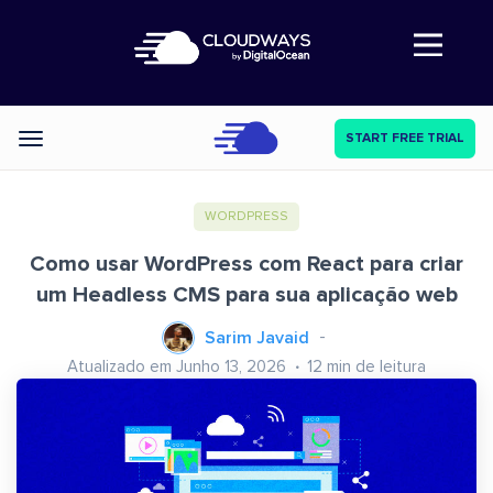
Abre a navegação
START FREE TRIAL
Categories
WORDPRESS
Como usar WordPress com React para criar
um Headless CMS para sua aplicação web
Sarim Javaid
Atualizado em Junho 13, 2026
12
min de leitura