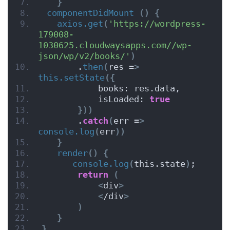
}
componentDidMount
()
{
axios.get
(
'https://wordpress-
179008-
1030625.cloudwaysapps.com//wp-
json/wp/v2/books/'
)
       .
then
(
res =
>
this.setState
({
           books: res.data,
           isLoaded: 
true
}))
       .
catch
(
err =
>
console.log
(
err
))
}
render
()
{
console.log
(
this.state
)
;
return
(
<
div
>
<
/div
>
)
}
}