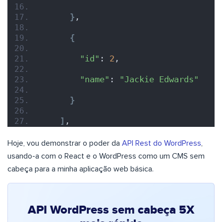
}
,
{
"id"
: 
2
,
"name"
: 
"Jackie Edwards"
}
]
,
Hoje, vou demonstrar o poder da
API Rest do WordPress
,
usando-a com o React e o WordPress como um CMS sem
cabeça para a minha aplicação web básica.
API WordPress sem cabeça 5X