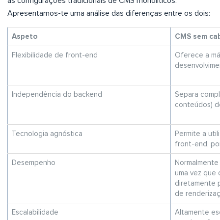
as configurações tradicionais de CMS monolíticos.
Apresentamos-te uma análise das diferenças entre os dois:
Aspeto
CMS sem ca
Flexibilidade de front-end
Oferece a máx
desenvolvime
Independência do backend
Separa compl
conteúdos) d
Tecnologia agnóstica
Permite a uti
front-end, po
Desempenho
Normalmente
uma vez que 
diretamente 
de renderiza
Escalabilidade
Altamente esc