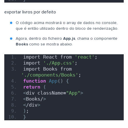
exportar livros por defeito
O código acima mostrará o array de dados no console,
que é então utilizado dentro do bloco de renderização.
Agora, dentro do ficheiro
App.js
, chama o componente
Books
como se mostra abaixo.
import React from 
'react'
;
import 
'./App.css'
;
import Books from 
'./components/Books'
;
function
App
()
{
return
(
<
div className=
"App"
>
<
Books/
>
<
/div
>
)
;
}