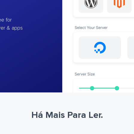
e for
ver & apps
Há Mais Para Ler.