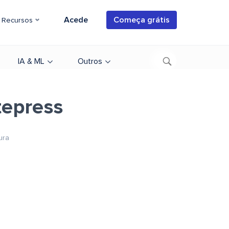
Acede
Começa grátis
Recursos
IA & ML
Outros
tepress
ura