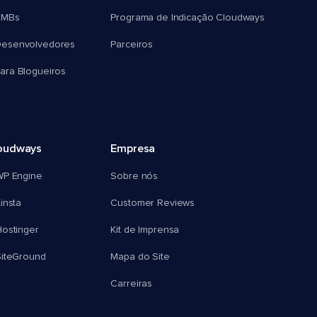
SMBs
Programa de Indicação Cloudways
esenvolvedores
Parceiros
ra Blogueiros
oudways
Empresa
WP Engine
Sobre nós
insta
Customer Reviews
ostinger
Kit de Imprensa
SiteGround
Mapa do Site
Carreiras