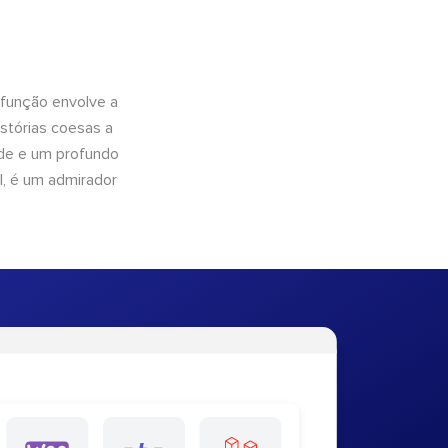
 função envolve a
istórias coesas a
dade e um profundo
l, é um admirador