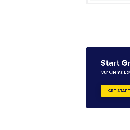
Start G
Our Clients L
GET START