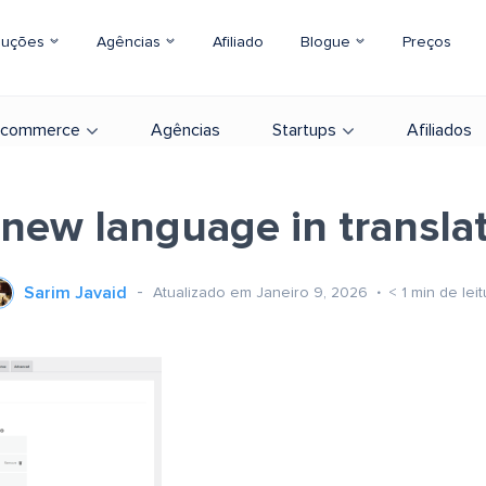
luções
Agências
Afiliado
Blogue
Preços
-commerce
Agências
Startups
Afiliados
 new language in transla
Sarim Javaid
Atualizado em Janeiro 9, 2026
< 1
min de leit