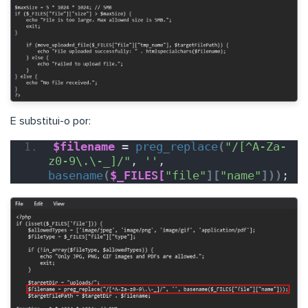
E substitui-o por:
$filename
 = 
preg_replace
(
"/[^A-Za-
z0-9\.\-_]/"
, 
''
, 
basename
(
$_FILES[
"file"
][
"name"
]))
;