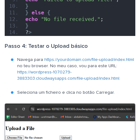
}
}
else
{
echo
"No file received."
;
}
?
>
Passo 4: Testar o Upload básico
Navega para
https://yourdomain.com/file-upload/index.html
no teu browser. No meu caso, vou para este URL:
https://wordpress-1070279-
3883303.cloudwaysapps.com/file-upload/index.html.
Seleciona um ficheiro e clica no botão Carregar.