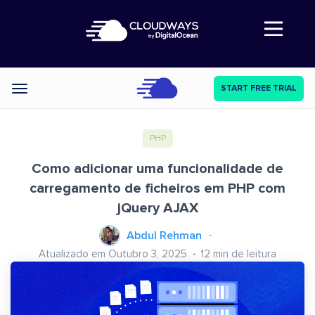
Abre a navegação
START FREE TRIAL
Categories
PHP
Como adicionar uma funcionalidade de
carregamento de ficheiros em PHP com
jQuery AJAX
Abdul Rehman
Atualizado em Outubro 3, 2025
12
min de leitura