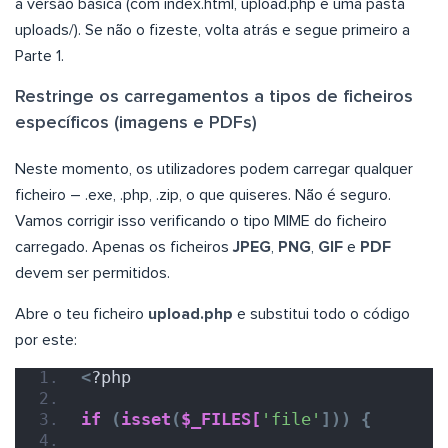
a versão básica (com index.html, upload.php e uma pasta
uploads/). Se não o fizeste, volta atrás e segue primeiro a
Parte 1.
Restringe os carregamentos a tipos de ficheiros
específicos (imagens e PDFs)
Neste momento, os utilizadores podem carregar qualquer
ficheiro – .exe, .php, .zip, o que quiseres. Não é seguro.
Vamos corrigir isso verificando o tipo MIME do ficheiro
carregado. Apenas os ficheiros
JPEG
,
PNG
,
GIF
e
PDF
devem ser permitidos.
Abre o teu ficheiro
upload.php
e substitui todo o código
por este:
<
?php
if
(
isset
(
$_FILES[
'file'
]))
{