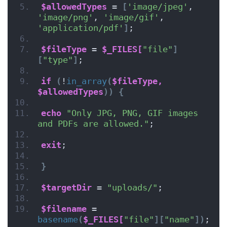
$allowedTypes
 = 
[
'image/jpeg'
, 
'image/png'
, 
'image/gif'
, 
'application/pdf'
]
;
$fileType
 = 
$_FILES[
"file"
]
[
"type"
]
;
if
(
!
in_array
(
$fileType,
$allowedTypes
))
{
echo
"Only JPG, PNG, GIF images 
and PDFs are allowed."
;
exit
;
}
$targetDir
 = 
"uploads/"
;
$filename
 = 
basename
(
$_FILES[
"file"
][
"name"
])
;