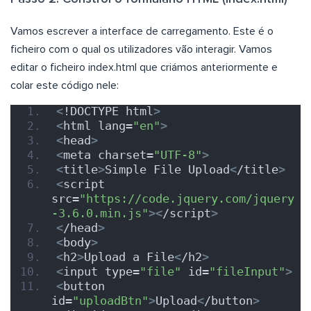
Vamos escrever a interface de carregamento. Este é o
ficheiro com o qual os utilizadores vão interagir. Vamos
editar o ficheiro index.html que criámos anteriormente e
colar este código nele:
<
!DOCTYPE html
>
<
html lang=
"en"
>
<
head
>
<
meta charset=
"UTF-8"
>
<
title
>
Simple File Upload
<
/title
>
<
script 
src=
"https://code.jquery.com/jquery
-3.6.0.min.js"
><
/script
>
<
/head
>
<
body
>
<
h2
>
Upload a File
<
/h2
>
<
input type=
"file"
 id=
"fileInput"
>
<
button 
id=
"uploadBtn"
>
Upload
<
/button
>