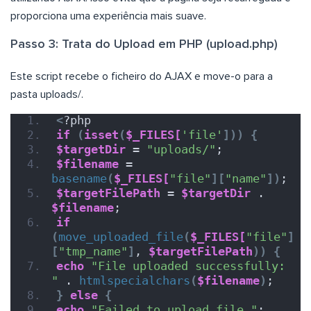
proporciona uma experiência mais suave.
Passo 3: Trata do Upload em PHP (upload.php)
Este script recebe o ficheiro do AJAX e move-o para a
pasta uploads/.
<
?php
if
(
isset
(
$_FILES[
'file'
]))
{
$targetDir
 = 
"uploads/"
;
$filename
 = 
basename
(
$_FILES[
"file"
][
"name"
])
;
$targetFilePath
 = 
$targetDir
 . 
$filename
;
if
(
move_uploaded_file
(
$_FILES[
"file"
]
[
"tmp_name"
]
, 
$targetFilePath
))
{
echo
"File uploaded successfully: 
"
 . 
htmlspecialchars
(
$filename
)
;
}
else
{
echo
"Failed to upload file."
;