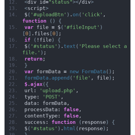
<
div id=
"status"
><
/div
>
<
script
>
$
(
'#uploadBtn'
)
.
on
(
'click'
, 
function
()
{
var
 file = $
(
'#fileInput'
)
[
0
]
.files
[
0
]
;
if
(
!file
)
{
$
(
'#status'
)
.
text
(
'Please select a 
file.'
)
;
return
;
}
var
 formData = 
new
FormData
()
;
formData.append
(
'file'
, file
)
;
$.ajax
({
url: 
'upload.php'
,
type: 
'POST'
,
data: formData,
processData: 
false
,
contentType: 
false
,
success: 
function
(
response
)
{
$
(
'#status'
)
.
html
(
response
)
;
}
,