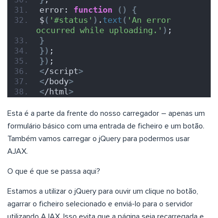
error: 
function
()
{
$
(
'#status'
)
.
text
(
'An error 
occurred while uploading.'
)
;
}
})
;
})
;
<
/script
>
<
/body
>
<
/html
>
Esta é a parte da frente do nosso carregador – apenas um
formulário básico com uma entrada de ficheiro e um botão.
Também vamos carregar o jQuery para podermos usar
AJAX.
O que é que se passa aqui?
Estamos a utilizar o jQuery para ouvir um clique no botão,
agarrar o ficheiro selecionado e enviá-lo para o servidor
utilizando AJAX. Isso evita que a página seja recarregada e