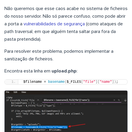
Não queremos que esse caos acabe no sistema de ficheiros
do nosso servidor. Não só parece confuso, como pode abrir
a porta a
vulnerabilidades de segurança
(como ataques de
path traversal, em que alguém tenta saltar para fora da
pasta pretendida).
Para resolver este problema, podemos implementar a
sanitização de ficheiros.
Encontra esta linha em
upload.php
:
$filename = 
basename
(
$_FILES
[
"file"
][
"name"
])
;