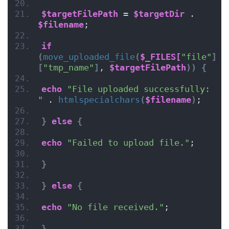
$targetFilePath
 = 
$targetDir
 . 
$filename
;
if
(
move_uploaded_file
(
$_FILES[
"file"
]
[
"tmp_name"
]
, 
$targetFilePath
))
{
echo
"File uploaded successfully: 
"
 . 
htmlspecialchars
(
$filename
)
;
}
else
{
echo
"Failed to upload file."
;
}
}
else
{
echo
"No file received."
;
}