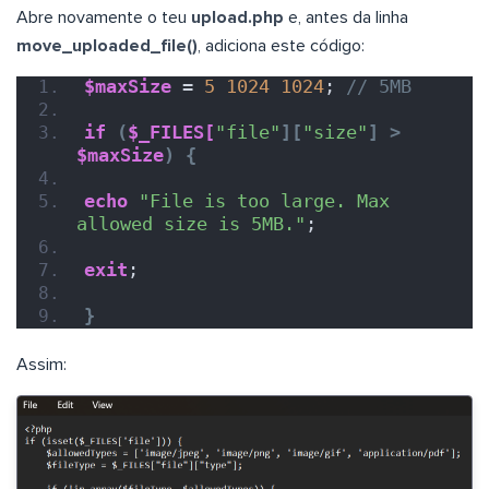
Abre novamente o teu
upload.php
e, antes da linha
move_uploaded_file()
, adiciona este código:
$maxSize
 = 
5
1024
1024
; 
// 5MB
if
(
$_FILES[
"file"
][
"size"
]
>
$maxSize
)
{
echo
"File is too large. Max 
allowed size is 5MB."
;
exit
;
}
Assim: