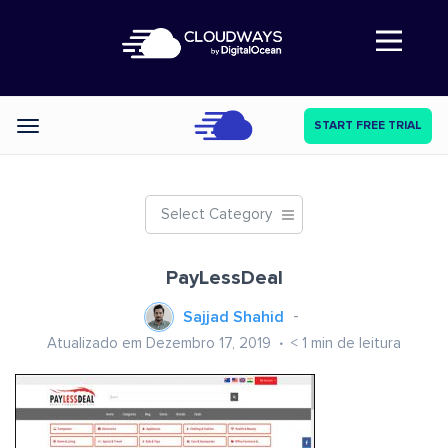
Abre a navegação
START FREE TRIAL
Categories
Select Category
PayLessDeal
Sajjad Shahid
Atualizado em Dezembro 17, 2019
< 1
min de leitura