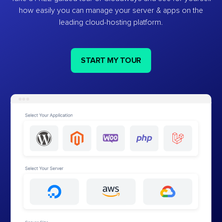
how easily you can manage your server & apps on the
leading cloud-hosting platform.
START MY TOUR