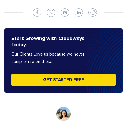
Start Growing with Cloudways
Today.
Our Clients Love us because we never
compromise on these
GET STARTED FREE