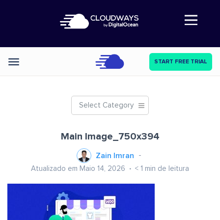
Abre a navegação
START FREE TRIAL
Categories
Select Category
Main Image_750x394
Zain Imran
Atualizado em Maio 14, 2026
< 1
min de leitura