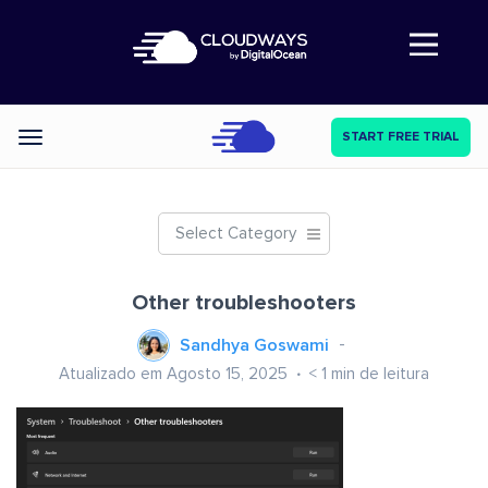
Abre a navegação
START FREE TRIAL
Categories
Select Category
Other troubleshooters
Sandhya Goswami
Atualizado em Agosto 15, 2025
< 1
min de leitura