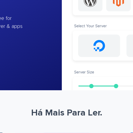
e for
ver & apps
Há Mais Para Ler.