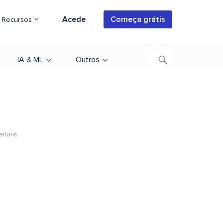
Acede
Começa grátis
Recursos
IA & ML
Outros
eitura