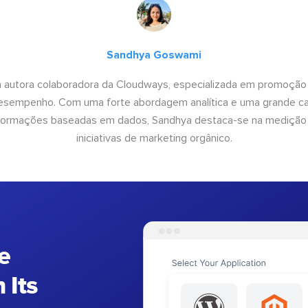
Sandhya Goswami
 autora colaboradora da Cloudways, especializada em promoção
desempenho. Com uma forte abordagem analítica e uma grande c
informações baseadas em dados, Sandhya destaca-se na medição
iniciativas de marketing orgânico.
e
 Its