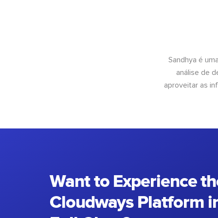
Sandhya é uma
análise de 
aproveitar as 
Want to Experience th
Cloudways Platform in