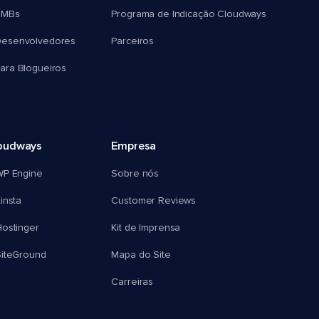
SMBs
Programa de Indicação Cloudways
esenvolvedores
Parceiros
ra Blogueiros
oudways
Empresa
WP Engine
Sobre nós
insta
Customer Reviews
ostinger
Kit de Imprensa
SiteGround
Mapa do Site
Carreiras