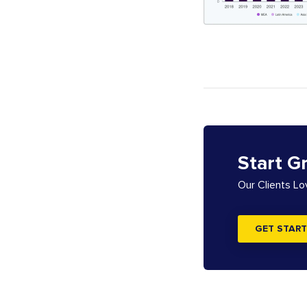
Start G
Our Clients L
GET START