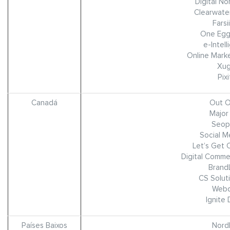
Digital N
Clearwate
Farsi
One Egg 
e-Intel
Online Mark
Xug
Pix
Canadá
Out O
Major
Seop
Social M
Let’s Get 
Digital Comme
Brand
CS Soluti
Web
Ignite 
Países Baixos
Nord