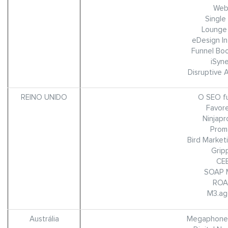
Web
Single
Lounge 
eDesign In
Funnel Bo
iSyn
Disruptive 
REINO UNIDO
O SEO f
Favor
Ninjapr
Prom
Bird Market
Grip
CE
SOAP 
ROA
M3.ag
Austrália
Megaphone 