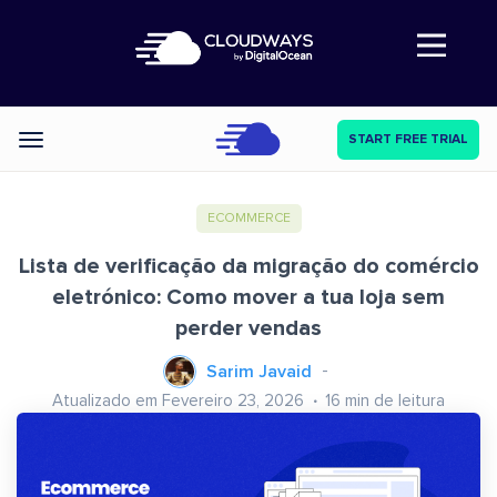
Abre a navegação
START FREE TRIAL
Categories
ECOMMERCE
Lista de verificação da migração do comércio
eletrónico: Como mover a tua loja sem
perder vendas
Sarim Javaid
Atualizado em Fevereiro 23, 2026
16
min de leitura