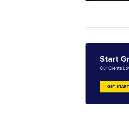
Start G
Our Clients L
GET START