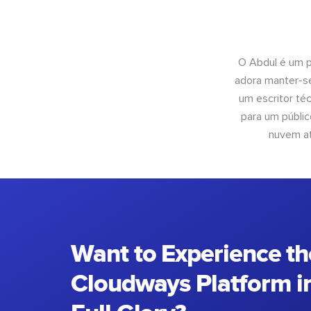
O Abdul é um pr
adora manter-se
um escritor té
para um públic
nuvem at
Want to Experience th
Cloudways Platform in