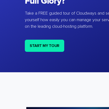
Full Glory?
Take a FREE guided tour of Cloudways and se
yourself how easily you can manage your ser
on the leading cloud-hosting platform.
START MY TOUR