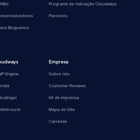
SMBs
Programa de Indicação Cloudways
esenvolvedores
Parceiros
ra Blogueiros
oudways
Empresa
WP Engine
Sobre nós
insta
Customer Reviews
ostinger
Kit de Imprensa
SiteGround
Mapa do Site
Carreiras