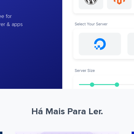
e for
ver & apps
Há Mais Para Ler.