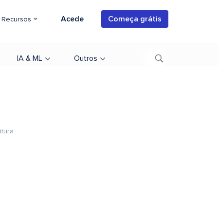
Acede
Começa grátis
Recursos
IA & ML
Outros
itura