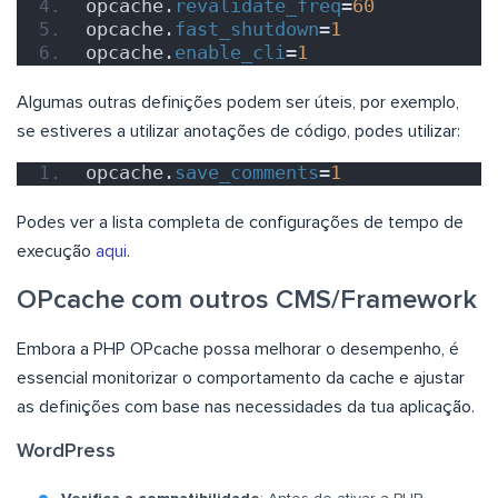
opcache.
revalidate_freq
=
60
opcache.
fast_shutdown
=
1
opcache.
enable_cli
=
1
Algumas outras definições podem ser úteis, por exemplo,
se estiveres a utilizar anotações de código, podes utilizar:
opcache.
save_comments
=
1
Podes ver a lista completa de configurações de tempo de
execução
aqui
.
OPcache com outros CMS/Framework
Embora a PHP OPcache possa melhorar o desempenho, é
essencial monitorizar o comportamento da cache e ajustar
as definições com base nas necessidades da tua aplicação.
WordPress