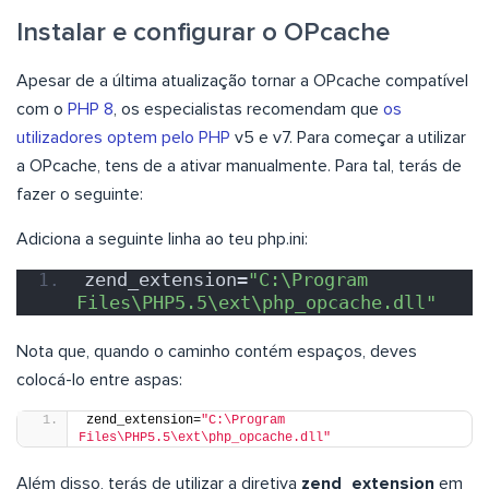
Instalar e configurar o OPcache
Apesar de a última atualização tornar a OPcache compatível
com o
PHP 8
, os especialistas recomendam que
os
utilizadores optem pelo PHP
v5 e v7. Para começar a utilizar
a OPcache, tens de a ativar manualmente. Para tal, terás de
fazer o seguinte:
Adiciona a seguinte linha ao teu php.ini:
zend_extension=
"C:\Program 
Files\PHP5.5\ext\php_opcache.dll"
Nota que, quando o caminho contém espaços, deves
colocá-lo entre aspas:
zend_extension=
"C:\Program 
Files\PHP5.5\ext\php_opcache.dll"
Além disso, terás de utilizar a diretiva
zend_extension
em