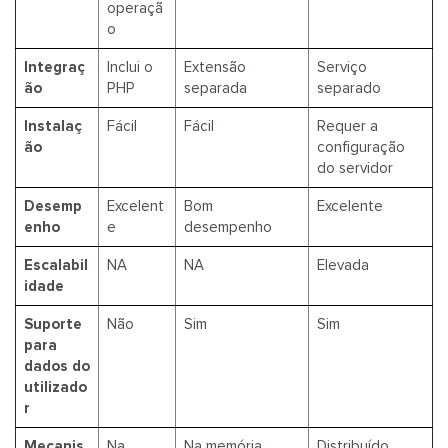
operaçã
o
Integraç
Inclui o
Extensão
Serviço
ão
PHP
separada
separado
Instalaç
Fácil
Fácil
Requer a
ão
configuração
do servidor
Desemp
Excelent
Bom
Excelente
enho
e
desempenho
Escalabil
NA
NA
Elevada
idade
Suporte
Não
Sim
Sim
para
dados do
utilizado
r
Mecanis
Na
Na memória
Distribuído