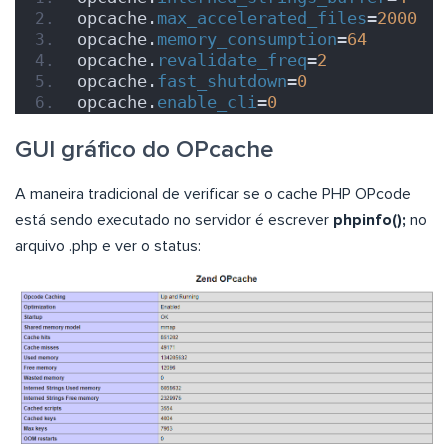
opcache.
max_accelerated_files
=
2000
opcache.
memory_consumption
=
64
opcache.
revalidate_freq
=
2
opcache.
fast_shutdown
=
0
opcache.
enable_cli
=
0
GUI gráfico do OPcache
A maneira tradicional de verificar se o cache PHP OPcode
está sendo executado no servidor é escrever
phpinfo();
no
arquivo .php e ver o status: