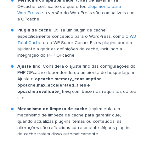
Verifica a compatibilidade
: Antes de ativar a PHP
OPcache, certifica-te de que o teu
alojamento para
WordPress
e a versão do WordPress são compatíveis com
a OPcache.
Plugin de cache
: Utiliza um plugin de cache
especificamente concebido para o WordPress, como o
W3
Total Cache
ou o WP Super Cache. Estes plugins podem
ajudar-te a gerir as definições de cache, incluindo a
integração do PHP OPcache.
Ajuste fino
: Considera o ajuste fino das configurações do
PHP OPcache dependendo do ambiente de hospedagem.
Ajusta o
opcache.memory_consumption
,
opcache.max_accelerated_files
e
opcache.revalidate_freq
com base nos requisitos do teu
site.
Mecanismo de limpeza de cache
: Implementa um
mecanismo de limpeza de cache para garantir que,
quando actualizas plug-ins, temas ou conteúdos, as
alterações são reflectidas corretamente. Alguns plug-ins
de cache tratam disso automaticamente.