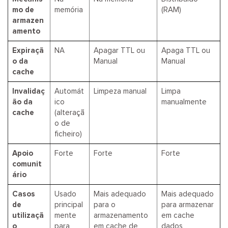
mo de
memória
(RAM)
armazen
amento
Expiraçã
NA
Apagar TTL ou
Apaga TTL ou
o da
Manual
Manual
cache
Invalidaç
Automát
Limpeza manual
Limpa
ão da
ico
manualmente
cache
(alteraçã
o de
ficheiro)
Apoio
Forte
Forte
Forte
comunit
ário
Casos
Usado
Mais adequado
Mais adequado
de
principal
para o
para armazenar
utilizaçã
mente
armazenamento
em cache
o
para
em cache de
dados