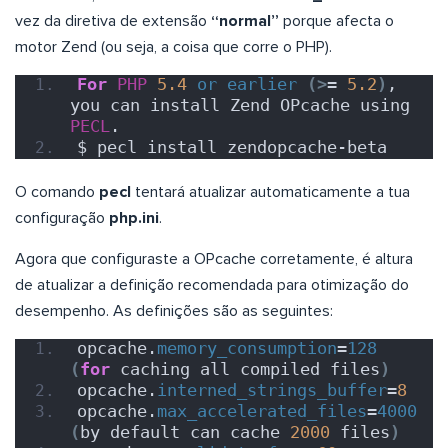
vez da diretiva de extensão
“normal”
porque afecta o
motor Zend (ou seja, a coisa que corre o PHP).
For
PHP
5.4
or
earlier
(>
= 
5.2
)
, 
you can install Zend OPcache using 
PECL
.
$ pecl install zendopcache-beta
O comando
pecl
tentará atualizar automaticamente a tua
configuração
php.ini
.
Agora que configuraste a OPcache corretamente, é altura
de atualizar a definição recomendada para otimização do
desempenho. As definições são as seguintes:
opcache.
memory_consumption
=
128
(
for
 caching all compiled files
)
opcache.
interned_strings_buffer
=
8
opcache.
max_accelerated_files
=
4000
(
by default can cache 
2000
 files
)