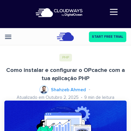
Abre a navegação
START FREE TRIAL
Categories
PHP
Como instalar e configurar o OPcache com a
tua aplicação PHP
Shahzeb Ahmed
Atualizado em Outubro 2, 2025
9
min de leitura