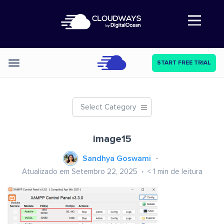
Abre a navegação
START FREE TRIAL
Categories
Select Category
image15
Sandhya Goswami
Atualizado em Setembro 22, 2025
< 1
min de leitura