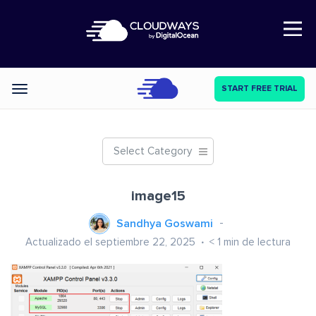
Open Nav
START FREE TRIAL
Categories
Select Category
image15
Sandhya Goswami
Actualizado el septiembre 22, 2025
< 1
min de lectura