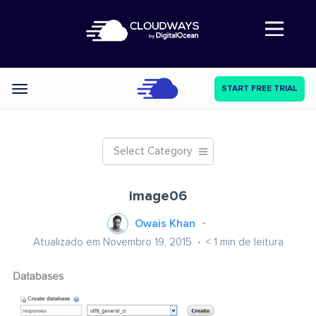
Abre a navegação
START FREE TRIAL
Categories
Select Category
image06
Owais Khan
Atualizado em Novembro 19, 2015
< 1
min de leitura