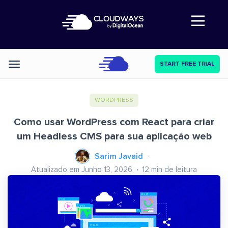
Abre a navegação
START FREE TRIAL
Categories
WORDPRESS
Como usar WordPress com React para criar
um Headless CMS para sua aplicação web
Sarim Javaid
Atualizado em Junho 13, 2026
12
min de leitura