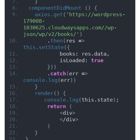
}
componentDidMount
()
{
axios.get
(
'https://wordpress-
179008-
1030625.cloudwaysapps.com//wp-
json/wp/v2/books/'
)
       .
then
(
res =
>
this.setState
({
           books: res.data,
           isLoaded: 
true
}))
       .
catch
(
err =
>
console.log
(
err
))
}
render
()
{
console.log
(
this.state
)
;
return
(
<
div
>
<
/div
>
)
}
}