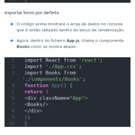
exportar livros por defeito
O código acima mostrará o array de dados no console,
que é então utilizado dentro do bloco de renderização.
Agora, dentro do ficheiro
App.js
, chama o componente
Books
como se mostra abaixo.
import React from 
'react'
;
import 
'./App.css'
;
import Books from 
'./components/Books'
;
function
App
()
{
return
(
<
div className=
"App"
>
<
Books/
>
<
/div
>
)
;
}