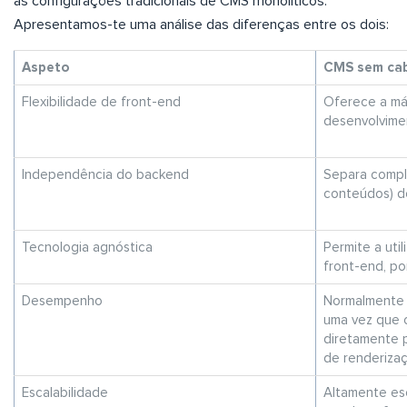
as configurações tradicionais de CMS monolíticos.
Apresentamos-te uma análise das diferenças entre os dois:
Aspeto
CMS sem ca
Flexibilidade de front-end
Oferece a máx
desenvolvime
Independência do backend
Separa compl
conteúdos) d
Tecnologia agnóstica
Permite a uti
front-end, po
Desempenho
Normalmente
uma vez que 
diretamente 
de renderiza
Escalabilidade
Altamente esc