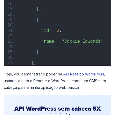
}
,
{
"id"
: 
2
,
"name"
: 
"Jackie Edwards"
}
]
,
Hoje, vou demonstrar o poder da
API Rest do WordPress
,
usando-a com o React e o WordPress como um CMS sem
cabeça para a minha aplicação web básica.
API WordPress sem cabeça 5X