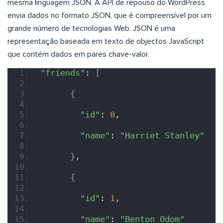
mesma linguagem JSON. A API de repouso do WordPress
envia dados no formato JSON, que é compreensível por um
grande número de tecnologias Web. JSON é uma
representação baseada em texto de objectos JavaScript
que contém dados em pares chave-valor.
"friends"
: 
[
{
"id"
: 
0
,
"name"
: 
"Harriet Stanley"
}
,
{
"id"
: 
1
,
"name"
: 
"Benton Odom"