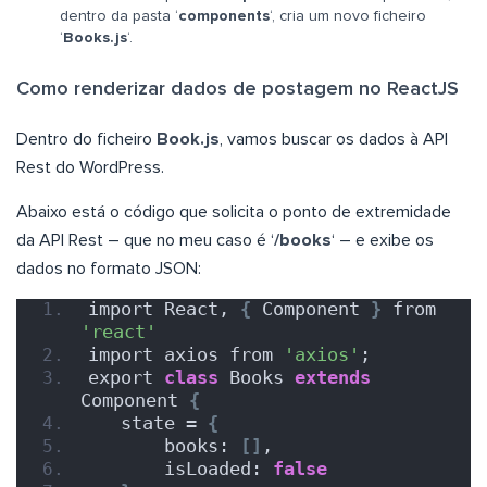
dentro da pasta ‘
components
‘, cria um novo ficheiro
‘
Books.js
‘.
Como renderizar dados de postagem no ReactJS
Dentro do ficheiro
Book.js
, vamos buscar os dados à API
Rest do WordPress.
Abaixo está o código que solicita o ponto de extremidade
da API Rest – que no meu caso é ‘
/books
‘ – e exibe os
dados no formato JSON:
import React, 
{
 Component 
}
 from 
'react'
import axios from 
'axios'
;
export 
class
 Books 
extends
Component 
{
   state = 
{
       books: 
[]
,
       isLoaded: 
false