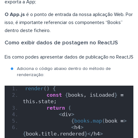
exporta a App;
O App.js
é o ponto de entrada da nossa aplicação Web. Por
isso, é importante referenciar os componentes “Books”
dentro deste ficheiro.
Como exibir dados de postagem no ReactJS
Eis como podes apresentar dados de publicação no ReactJS
Adiciona o código abaixo dentro do método de
renderização:
render
()
{
const
{
books, isLoaded
}
 = 
this.state;
return
(
<
div
>
{
books.map
(
book =
>
<
h4
>
{
book.title.rendered
}<
/h4
>