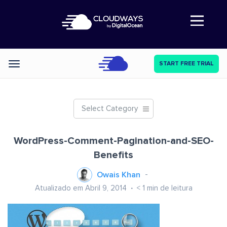
Abre a navegação
START FREE TRIAL
Categories
Select Category
WordPress-Comment-Pagination-and-SEO-
Benefits
Owais Khan
Atualizado em Abril 9, 2014
< 1
min de leitura