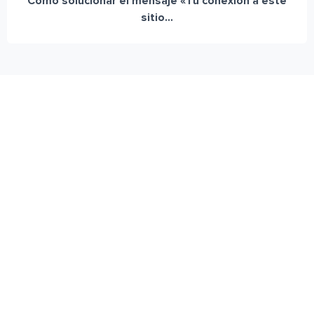
Cómo solucionar el mensaje «Tu conexión a este
sitio...