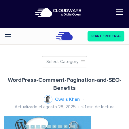
Open Nav
START FREE TRIAL
Categories
Select Category
WordPress-Comment-Pagination-and-SEO-
Benefits
Owais Khan
Actualizado el agosto 28, 2025
< 1
min de lectura