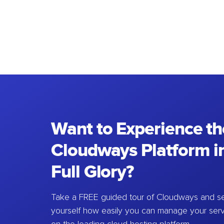
Want to Experience th
Cloudways Platform in
Full Glory?
Take a FREE guided tour of Cloudways and se
yourself how easily you can manage your ser