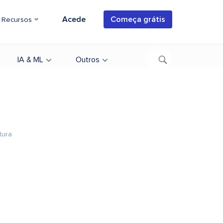
Acede
Começa grátis
Recursos
IA & ML
Outros
tura