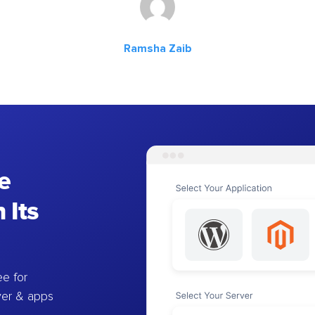
Ramsha Zaib
e
 Its
e for
ver & apps