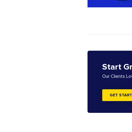
Start G
Our Clients L
GET START