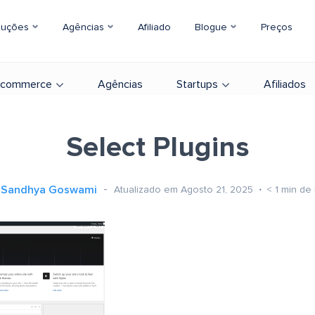
luções
Agências
Afiliado
Blogue
Preços
-commerce
Agências
Startups
Afiliados
Select Plugins
Sandhya Goswami
Atualizado em Agosto 21, 2025
< 1
min de 