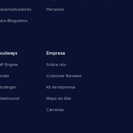
esenvolvedores
Parceiros
ra Blogueiros
oudways
Empresa
WP Engine
Sobre nós
insta
Customer Reviews
ostinger
Kit de Imprensa
SiteGround
Mapa do Site
Carreiras