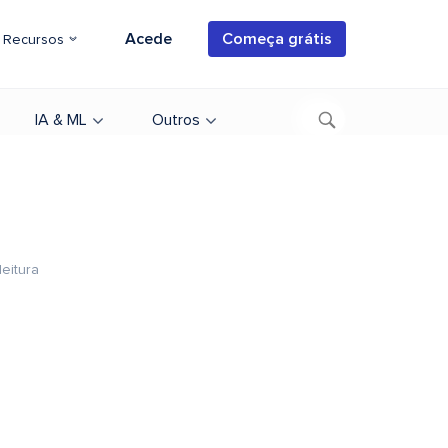
Acede
Começa grátis
Recursos
IA & ML
Outros
leitura