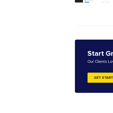
Start G
Our Clients L
GET START