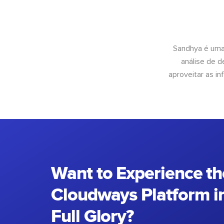
Sandhya é uma
análise de 
aproveitar as 
Want to Experience th
Cloudways Platform in
Full Glory?