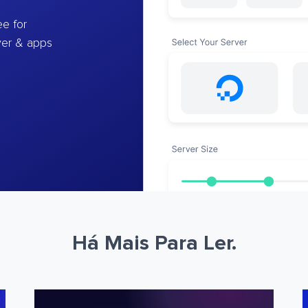
e for
ver & apps
Há Mais Para Ler.