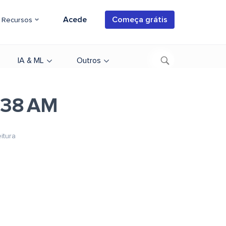
Acede
Começa grátis
Recursos
IA & ML
Outros
.38 AM
itura