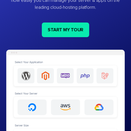
how easily you can manage your server & apps on the
leading cloud-hosting platform.
START MY TOUR