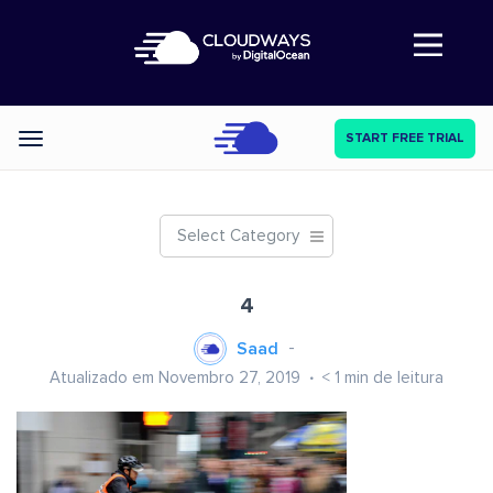
Abre a navegação
START FREE TRIAL
Categories
Select Category
4
Saad
Atualizado em Novembro 27, 2019
< 1
min de leitura