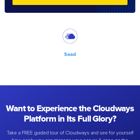
Saad
Want to Experience the Cloudways
Platform in Its Full Glory?
Take a FREE guided tour of Cloudways and see for yourself