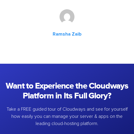
Ramsha Zaib
Want to Experience the Cloudways
Platform in Its Full Glory?
Take a FREE guided tour of Cloudways and see for yourself
how easily you can manage your server & apps on the
leading cloud-hosting platform.