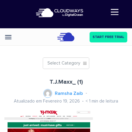
Abre a navegação
START FREE TRIAL
Categories
Select Category
T.J.Maxx_ (1)
Ramsha Zaib
Atualizado em Fevereiro 19, 2026
< 1
min de leitura