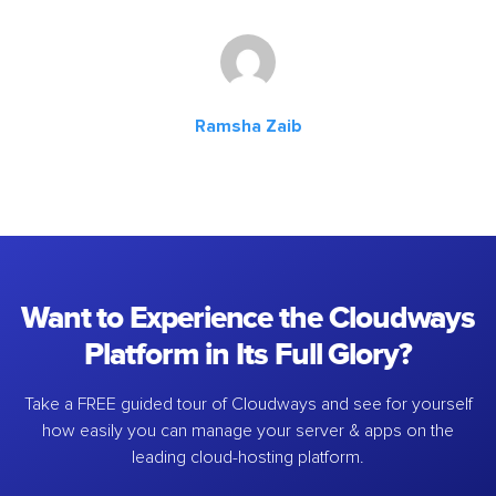
Ramsha Zaib
Want to Experience the Cloudways
Platform in Its Full Glory?
Take a FREE guided tour of Cloudways and see for yourself
how easily you can manage your server & apps on the
leading cloud-hosting platform.