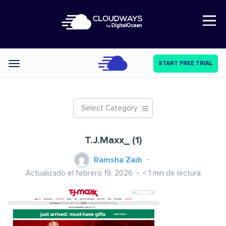
Open Nav
START FREE TRIAL
Categories
Select Category
T.J.Maxx_ (1)
Ramsha Zaib
Actualizado el febrero 19, 2026
< 1
min de lectura