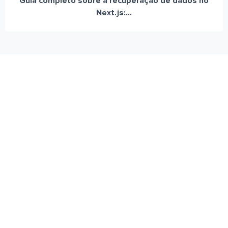
Guia completo sobre a recuperação de dados no
Next.js:...