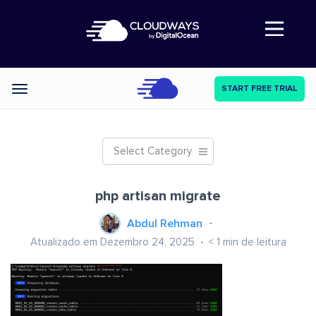
Abre a navegação
START FREE TRIAL
Categories
Select Category
php artisan migrate
Abdul Rehman
Atualizado em Dezembro 24, 2025
< 1
min de leitura