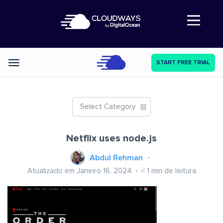
Abre a navegação
START FREE TRIAL
Categories
Select Category
Netflix uses node.js
Abdul Rehman
Atualizado em Janeiro 16, 2024
< 1
min de leitura